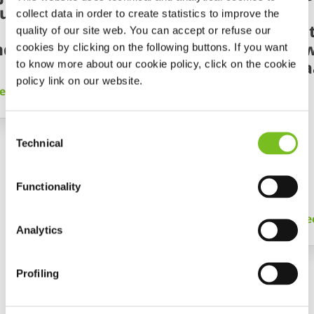
ursus
een
een
collect data in order to create statistics to improve the
noodsituatie
noodsi
quality of our site web. You can accept or refuse our
d!
met uw
met uw
cookies by clicking on the following buttons. If you want
therapie
appara
to know more about our cookie policy, click on the cookie
policy link on our website.
es meer
Consent
Technical
Selection
Functionality
Lees meer
Le
Analytics
Profiling