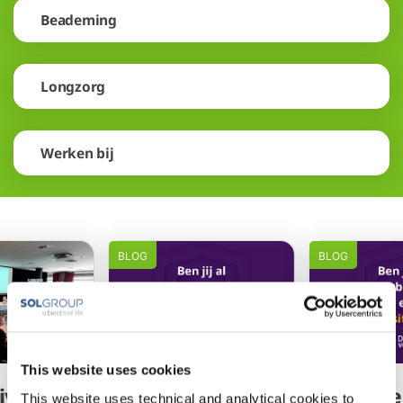
Beademing
Longzorg
Werken bij
BLOG
BLOG
This website uses cookies
jving
Voorbereid op
Voorbe
This website uses technical and analytical cookies to