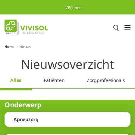
Overslaan en naar hoofdinhoud gaan
VIVIopen
Home
Nieuws
Nieuwsoverzicht
Alles
Patiënten
Zorgprofessionals
Onderwerp
Apneuzorg