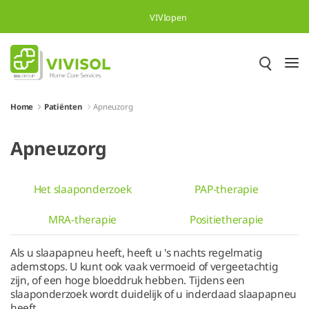
Overslaan en naar hoofdinhoud gaan
VIVIopen
Home
Patiënten
Apneuzorg
Apneuzorg
Het slaaponderzoek
PAP-therapie
MRA-therapie
Positietherapie
Als u slaapapneu heeft, heeft u 's nachts regelmatig
ademstops. U kunt ook vaak vermoeid of vergeetachtig
zijn, of een hoge bloeddruk hebben. Tijdens een
slaaponderzoek wordt duidelijk of u inderdaad slaapapneu
heeft.