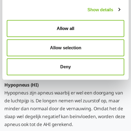
Soorten apneus
Show details
Obstructieve slaapapneu (OA)
Allow all
Obstructieve apneus zijn obstructies in uw hals- en
keelgebied. Uw tong en/of huig zakt voor uw luchtpijp, of
verslapte of ontspannen spieren en weefsels in de hals
Allow selection
drukken de luchtpijp ‘s nachts dicht. De lichaamsbouw
(anatomie) kan invloed hebben op deze obstructieve
Deny
apneus.
Hypopneus (HI)
Hypopneus zijn apneus waarbij er wel een doorgang van
de luchtpijp is. De longen nemen wel zuurstof op, maar
minder dan normaal door de vernauwing. Omdat het de
slaap wel degelijk negatief kan beïnvloeden, worden deze
apneus ook tot de AHI gerekend.