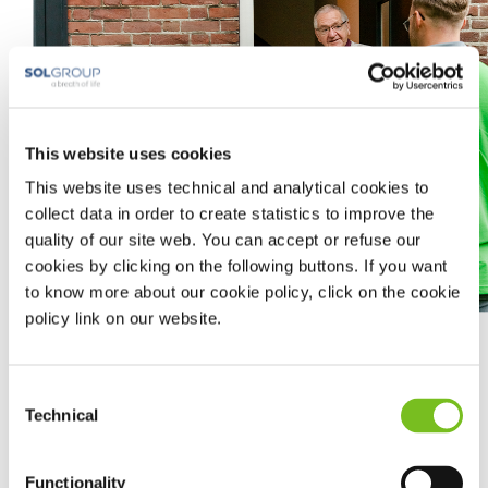
This website uses cookies
This website uses technical and analytical cookies to
collect data in order to create statistics to improve the
quality of our site web. You can accept or refuse our
cookies by clicking on the following buttons. If you want
to know more about our cookie policy, click on the cookie
policy link on our website.
Met een thuisvulsysteem hoeft u zich geen zorgen meer te
Consent
maken over de levering van zuurstof of het opraken
Technical
hiervan.
Selection
Een thuisvulsysteem biedt de mogelijkheid om thuis
Functionality