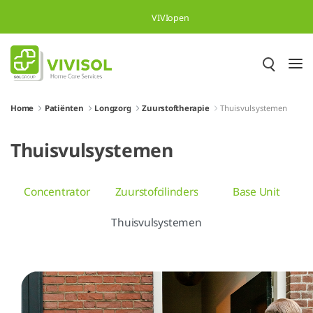
Overslaan en naar hoofdinhoud gaan
VIVIopen
Home
Patiënten
Longzorg
Zuurstoftherapie
Thuisvulsystemen
Thuisvulsystemen
Concentrator
Zuurstofcilinders
Base Unit
Thuisvulsystemen