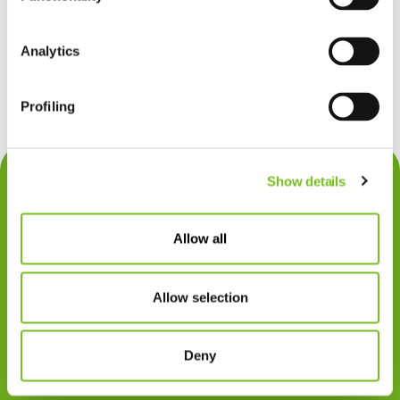
cilinders te vullen om buitenshuis te gebruiken. Voor deze
systemen zijn zowel cilinders met pulse dosering als
Analytics
cilinders met continue dosering leverbaar.
Profiling
Contact
Show details
Privacy
Allow all
Klachten
Cookiegebruik
Allow selection
Disclaimer
Gedragscode
Deny
Zorgprofessionals