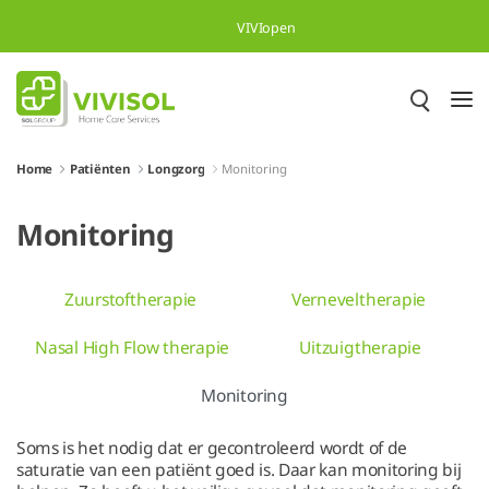
Overslaan en naar hoofdinhoud gaan
VIVIopen
Home
Patiënten
Longzorg
Monitoring
Monitoring
Zuurstoftherapie
Verneveltherapie
Nasal High Flow therapie
Uitzuigtherapie
Monitoring
Soms is het nodig dat er gecontroleerd wordt of de
saturatie van een patiënt goed is. Daar kan monitoring bij