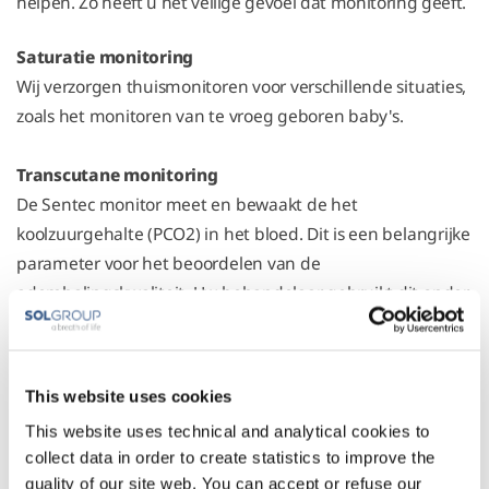
helpen. Zo heeft u het veilige gevoel dat monitoring geeft.
Saturatie monitoring
Wij verzorgen thuismonitoren voor verschillende situaties,
zoals het monitoren van te vroeg geboren baby's.
Transcutane monitoring
De Sentec monitor meet en bewaakt de het
koolzuurgehalte (PCO2) in het bloed. Dit is een belangrijke
parameter voor het beoordelen van de
ademhalingskwaliteit. Uw behandelaar gebruikt dit onder
andere om uw apparatuur in te stellen. Daarnaast wordt
de Sentec monitor ook steeds meer gebruikt tijdens een
slaapregistratie om naast het registreren van apneus ook
This website uses cookies
informatie te krijgen over de kwaliteit van de ademhaling
This website uses technical and analytical cookies to
tijdens de slaap.
collect data in order to create statistics to improve the
quality of our site web. You can accept or refuse our