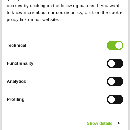
Als u vragen heeft over monitoring kunt u ons op
cookies by clicking on the following buttons. If you want
werkdagen tussen 8:30 en 17:00 bereiken via:
013-
to know more about our cookie policy, click on the cookie
5231022
.
policy link on our website.
Consent
Technical
Selection
Functionality
Analytics
Profiling
Show details