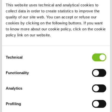
omgewisseld. Philips is medio september in Nederland
This website uses technical and analytical cookies to
gestart met de uitlevering van vervangende apparatuur.
collect data in order to create statistics to improve the
quality of our site web. You can accept or refuse our
Het volledige document vindt u
hier
.
cookies by clicking on the following buttons. If you want
to know more about our cookie policy, click on the cookie
policy link on our website.
Ik gebruik één van de genoemde apparaten. Wat moet
ik nu doen?
Gebruikt u een PAP-apparaat?
Consent
Dan hoeft u niets te doen. Wij nemen contact met u op als
Technical
Selection
uw apparaat aan de beurt is.
Functionality
Gebruikt u een thuisbeademingsapparaat?
Dan adviseert Philips u om contact op te nemen met uw
Analytics
behandelend arts en voor die tijd niet te stoppen met het
gebruik van uw apparaat.
Profiling
Moet ik mijn apparaat registreren?