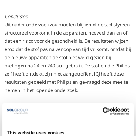
Conclusies
Uit nader onderzoek zou moeten blijken of de stof styreen
structureel voorkomt in de apparaten, hoeveel dan en of
dat een risico voor de gezondheid is. De resultaten wijzen
erop dat de stof pas na verloop van tijd vrijkomt, omdat bij
de nieuwe apparaten de stof niet werd gezien bij
metingen na 24 en 240 uur gebruik. De stoffen die Philips
zélf heeft ontdekt, zijn niet aangetroffen. IGJ heeft deze
resultaten gedeeld met Philips en gevraagd deze mee te
nemen in het lopende onderzoek.
Het onderzoek door RIVM moet worden beschouwd als
een steekproef. De resultaten zijn vooral een
ondersteuning van de eerder gedane aanbeveling de
apparaten te blijven gebruiken totdat ze door Philips zijn
This website uses cookies