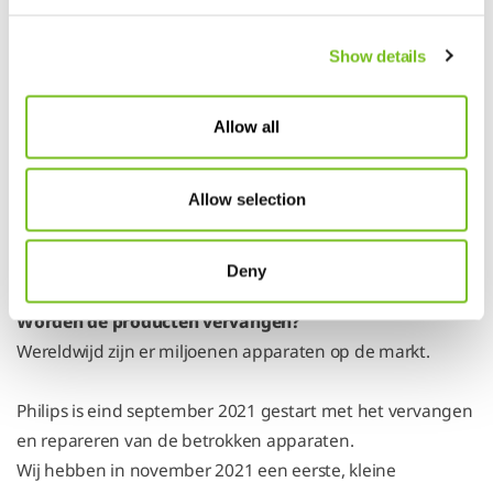
Is uw apparaat in bruikleen via uw zorgverzekeraar? Dan
hoeft u niets te doen.
Show details
Wij hebben alle Philips-apparaten die via ons geleverd zijn
en onder deze veiligheidsmelding vallen bij Philips,
Allow all
geregistreerd. Dit betekent dat alle Philips-apparaten die
via VIVISOL Nederland zijn geleverd en die onder deze
Allow selection
veiligheidsmelding vallen, voor eventuele reparatie of
vervanging worden ingepland.
Deny
Welke oplossing komt er voor deze apparaten?
Worden de producten vervangen?
Wereldwijd zijn er miljoenen apparaten op de markt.
Philips is eind september 2021 gestart met het vervangen
en repareren van de betrokken apparaten.
Wij hebben in november 2021 een eerste, kleine