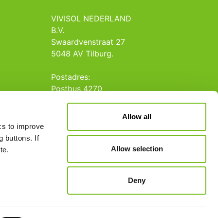
VIVISOL NEDERLAND
B.V.
Swaardvenstraat 27
5048 AV Tilburg.
Postadres:
Postbus 4270
5004 JG Tilburg
Allow all
Tel.: +31 013 5231020
ics to improve
E-mail: info@vivisol.nl
 buttons. If
Allow selection
te.
Deny