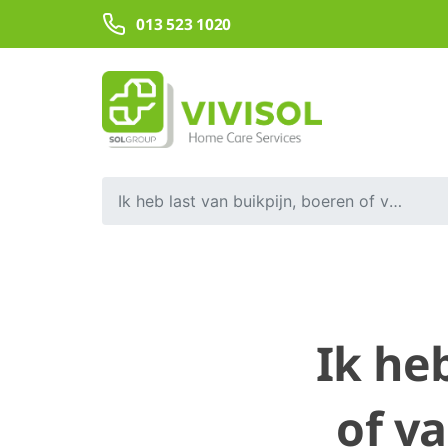
Overslaan en naar hoofdinhoud gaan
013 523 1020
Ik heb last van buikpijn, boeren of van winderigheid. Komt dit door mijn PAP-apparaat?
Ik he
of v