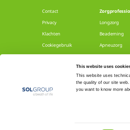
Contact
Zorgprofessio
Privacy
Longzorg
Klachten
Beademing
Cookiegebruik
Apneuzorg
Disclaimer
Longzorg voor 
This website uses cookie
Gedragscode
Disclaimer
This website uses technical
the quality of our site web
Toon alles
you want to know more abou