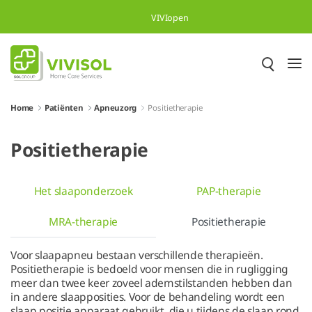
Overslaan en naar hoofdinhoud gaan
VIVIopen
Home
Patiënten
Apneuzorg
Positietherapie
Positietherapie
Het slaaponderzoek
PAP-therapie
MRA-therapie
Positietherapie
Voor slaapapneu bestaan verschillende therapieën.
Positietherapie is bedoeld voor mensen die in rugligging
meer dan twee keer zoveel ademstilstanden hebben dan
in andere slaapposities. Voor de behandeling wordt een
slaap positie apparaat gebruikt, die u tijdens de slaap rond