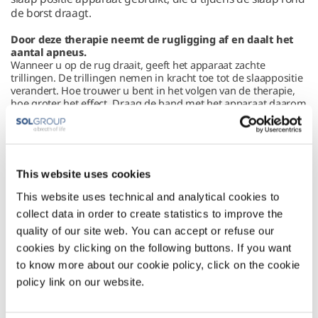
de borst draagt.
Door deze therapie neemt de rugligging af en daalt het
aantal apneus.
Wanneer u op de rug draait, geeft het apparaat zachte
trillingen. De trillingen nemen in kracht toe tot de slaappositie
verandert. Hoe trouwer u bent in het volgen van de therapie,
hoe groter het effect. Draag de band met het apparaat daarom
bij elk slaapmoment.
Meer informatie?
de therapiebrochure
handige
Hier vindt u
of bekijk de
This website uses cookies
instructievideo's
over positietherapie (POSAS).
This website uses technical and analytical cookies to
Heeft u vragen over positietherapie? U kunt ons op werkdagen
collect data in order to create statistics to improve the
013-5231021
tussen 8:30 en 17:00 bereiken via:
. Buiten deze
quality of our site web. You can accept or refuse our
tijden alleen voor spoedgevallen.
cookies by clicking on the following buttons. If you want
to know more about our cookie policy, click on the cookie
policy link on our website.