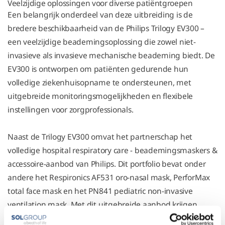
Veelzijdige oplossingen voor diverse patiëntgroepen
Een belangrijk onderdeel van deze uitbreiding is de
bredere beschikbaarheid van de Philips Trilogy EV300 –
een veelzijdige beademingsoplossing die zowel niet-
invasieve als invasieve mechanische beademing biedt. De
EV300 is ontworpen om patiënten gedurende hun
volledige ziekenhuisopname te ondersteunen, met
uitgebreide monitoringsmogelijkheden en flexibele
instellingen voor zorgprofessionals.
Naast de Trilogy EV300 omvat het partnerschap het
volledige hospital respiratory care - beademingsmaskers &
accessoire-aanbod van Philips. Dit portfolio bevat onder
andere het Respironics AF531 oro-nasal mask, PerforMax
total face mask en het PN841 pediatric non-invasive
ventilation mask. Met dit uitgebreide aanbod krijgen
Nederlandse ziekenhuizen toegang tot zowel de