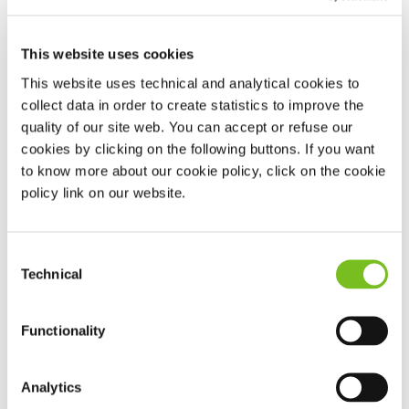
beademingsapparaten als de bijhorende
beademingsmaskers en accessoires, wat zorgt voor een
This website uses cookies
geïntegreerde totaaloplossing.
This website uses technical and analytical cookies to
Oplossingen die meegroeien
collect data in order to create statistics to improve the
“We werken al jarenlang succesvol samen met Vivisol op
quality of our site web. You can accept or refuse our
het gebied van slaap- en beademingszorg. Door dit
cookies by clicking on the following buttons. If you want
partnerschap nu uit te breiden, kunnen we inspelen op de
to know more about our cookie policy, click on the cookie
policy link on our website.
behoeften van Nederlandse ziekenhuizen. Met de Trilogy
EV300 en onze maskers en accessoires, bieden we
zorgprofessionals bijvoorbeeld een flexibele en
Consent
betrouwbare oplossing die meekan ontwikkelen met de
Technical
Selection
situatie van de patiënt – van opname tot ontslag. Dankzij
de expertise van Vivisol op het gebied van service en
Functionality
onderhoud zijn we ervan overtuigd dat ziekenhuizen én
patiënten profiteren van meer continuïteit,
Analytics
gebruiksgemak en kwaliteit van zorg," zegt
Twan