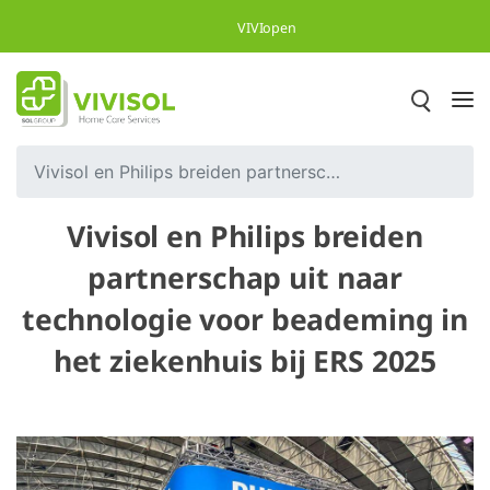
Overslaan en naar hoofdinhoud gaan
VIVIopen
Vivisol en Philips breiden partnerschap uit naar technologie voor beademing in het ziekenhuis bij ERS 2025
Vivisol en Philips breiden
partnerschap uit naar
technologie voor beademing in
het ziekenhuis bij ERS 2025