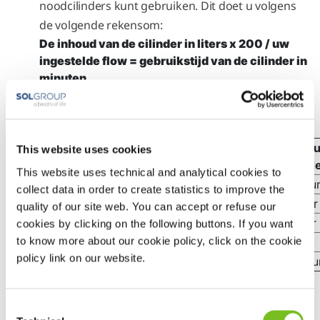
noodcilinders kunt gebruiken. Dit doet u volgens
de volgende rekensom:
De inhoud van de cilinder in liters x 200 / uw
ingestelde flow = gebruikstijd van de cilinder in
minuten.
Hieronder ziet u een overzicht met het aantal uur
dat een cilinder mee kan gaan, op basis van de
ingestelde flow:
Gebruik van 2-liter
Gebrui
This website uses cookies
Zuurstofflow
cilinder in uren
cilind
This website uses technical and analytical cookies to
1
6,5 uur
33 uu
collect data in order to create statistics to improve the
2
3,5 uur
17 uur
quality of our site web. You can accept or refuse our
3
2 uur
11 uur
cookies by clicking on the following buttons. If you want
to know more about our cookie policy, click on the cookie
4
1,5 uur
8 uur
policy link on our website.
5
1,25 uur
6,5 uu
Gebruikt u een draagbaar apparaat (POC) of
Consent
vernevelaar?