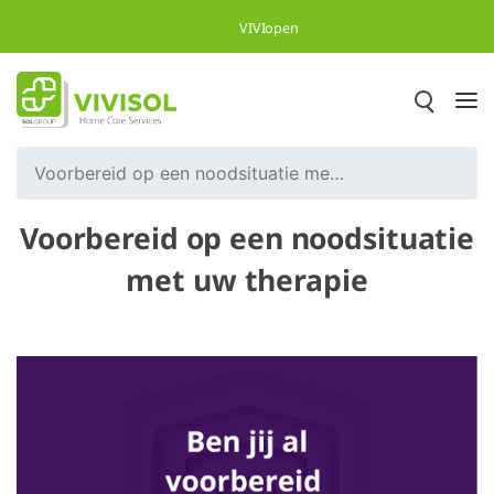
Overslaan en naar hoofdinhoud gaan
VIVIopen
Voorbereid op een noodsituatie met uw therapie
Voorbereid op een noodsituatie
met uw therapie