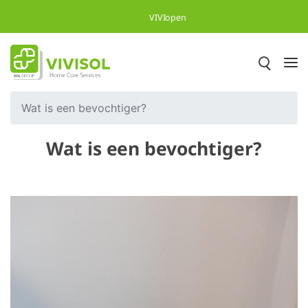
Overslaan en naar hoofdinhoud gaan
VIVIopen
Wat is een bevochtiger?
Wat is een bevochtiger?