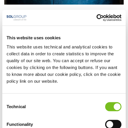
Heeft u last van een droge keel of neus? Of is uw neus
verstopt? Dan kan een bevochtiger prettig zijn.
Een bevochtiger warmt het water op, waardoor er
This website uses cookies
waterdamp ontstaat. Hierdoor ontstaat een hoge
luchtvochtigheid. Deze bevochtigde lucht wordt via de
This website uses technical and analytical cookies to
slang en het masker naar binnen geblazen. De lucht is
collect data in order to create statistics to improve the
quality of our site web. You can accept or refuse our
hierdoor minder droog en uw klachten kunnen afnemen.
cookies by clicking on the following buttons. If you want
to know more about our cookie policy, click on the cookie
Water
policy link on our website.
U kunt voor de bevochtiger gewoon Nederlands
kraanwater gebruiken. Het is wel belangrijk dat u het
water eerst kookt en laat afkoelen, voordat u het in de
Consent
bevochtiger doet. U kunt ook gedestilleerd water
Technical
Selection
gebruiken. Dit is te koop bij de drogist, apotheek of
grotere supermarkten.
Functionality