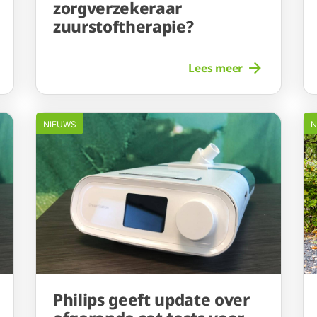
zorgverzekeraar
zuurstoftherapie?
Lees meer
NIEUWS
N
Philips geeft update over