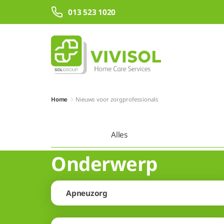
Overslaan en naar hoofdinhoud gaan
013 523 1020
Home
Nieuws voor zorgprofessionals
Alles
Onderwerp
Apneuzorg