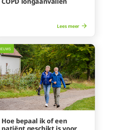
COPD longaanvallen
Lees meer
IEUWS
Hoe bepaal ik of een
patiënt geschikt is voor