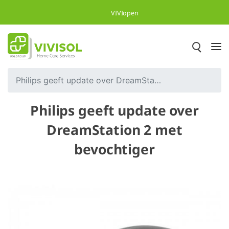
Overslaan en naar hoofdinhoud gaan
VIVIopen
Philips geeft update over DreamStation 2 met bevochtiger
Philips geeft update over
DreamStation 2 met
bevochtiger