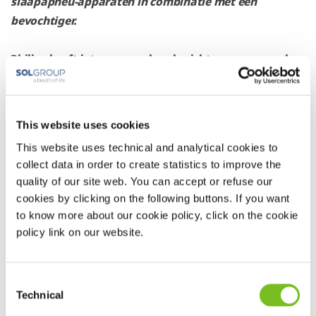
slaapapneu-apparaten in combinatie met een
bevochtiger.
Philips heeft intussen op deze berichten gereageerd.
Hun volledige reactie leest u
hier
.
Philips geeft aan dat de DreamStation 2 slaapapneu-
This website uses cookies
apparaten met bevochtiger verder kunnen worden
This website uses technical and analytical cookies to
gebruikt, op voorwaarde dat de gebruiker de
collect data in order to create statistics to improve the
veiligheidsinstructies in de
gebruiksaanwijzing
van het
quality of our site web. You can accept or refuse our
apparaat zorgvuldig opvolgt.
cookies by clicking on the following buttons. If you want
to know more about our cookie policy, click on the cookie
Zoals altijd geldt dat het belangrijk is dat u contact met
policy link on our website.
ons opneemt wanneer u problemen met uw apparaat
ervaart.
Consent
Technical
Selection
Wij houden de verdere ontwikkelingen rondom dit