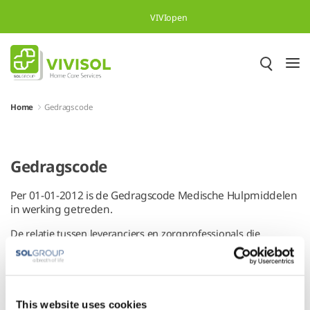
Overslaan en naar hoofdinhoud gaan
VIVIopen
Home
Gedragscode
Gedragscode
Per 01-01-2012 is de Gedragscode Medische Hulpmiddelen
in werking getreden.
De relatie tussen leveranciers en zorgprofessionals die
hulpmiddelen gebruiken, toepassen, voorschrijven of (helpen)
selecteren is nuttig en noodzakelijk. Gelet op de commerciële
én volksgezondheidsbelangen die meespelen dient deze
relatie echter wel op verantwoorde en zorgvuldige wijze te
worden ingevuld. Reclame en beïnvloeding zijn toegestaan,
This website uses cookies
maar als uitgangpunt daarbij geldt dat de patiënt/cliënt er op