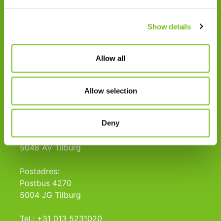
Cookiegebruik
Disclaimer
Show details
Gedragscode
Allow all
Zorgprofessionals
Disclaimer
Allow selection
Patiënten
Deny
VIVISOL NEDERLAND B.V.
Swaardvenstraat 27
5048 AV Tilburg
Postadres:
Postbus 4270
5004 JG Tilburg
Tel.: +31 013 5231020