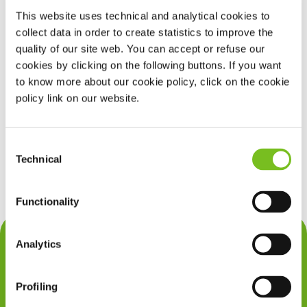
moet kunnen vertrouwen dat beslissingen met betrekking tot
This website uses technical and analytical cookies to
een bepaald hulpmiddel of technologie worden genomen op
collect data in order to create statistics to improve the
zorginhoudelijke, integere gronden. Dat betekent op basis van
goede, betrouwbare informatie en zonder ongewenste
quality of our site web. You can accept or refuse our
financiële prikkels.
cookies by clicking on the following buttons. If you want
Om dit te bewerkstelligen is de Gedragscode Medische
to know more about our cookie policy, click on the cookie
Hulpmiddelen opgesteld.
policy link on our website.
Vivisol Nederland onderschrijft en voldoet aan de
Gedragscode Medische Hulpmiddelen.
Consent
U vindt de tekst van deze Gedragscode hier.
Technical
Selection
Functionality
Contact
Analytics
Privacy
Profiling
Klachten