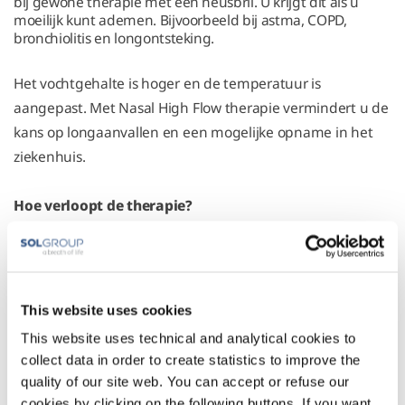
bij gewone therapie met een neusbril. U krijgt dit als u
moeilijk kunt ademen. Bijvoorbeeld bij astma, COPD,
bronchiolitis en longontsteking.
Het vochtgehalte is hoger en de temperatuur is
aangepast. Met Nasal High Flow therapie vermindert u de
kans op longaanvallen en een mogelijke opname in het
ziekenhuis.
Hoe verloopt de therapie?
Onze Service Operator stelt het apparaat in volgens het
advies van uw arts. U krijgt uitleg over het gebruik, de
instellingen en het onderhoud van het apparaat. Ook
hierna zijn wij er voor u. Wij nemen regelmatig contact op
This website uses cookies
om de therapie te bespreken.
This website uses technical and analytical cookies to
collect data in order to create statistics to improve the
Heeft u vragen over Nasal High Flow therapie? U kunt ons
quality of our site web. You can accept or refuse our
op werkdagen tussen 8:30 en 17:00 bereiken via:
013-
cookies by clicking on the following buttons. If you want