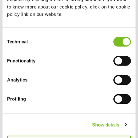
5231022
. In geval van nood kunt u ons ook buiten deze
to know more about our cookie policy, click on the cookie
policy link on our website.
tijden telefonisch bereiken.
Consent
Technical
Selection
Functionality
Analytics
Profiling
Show details