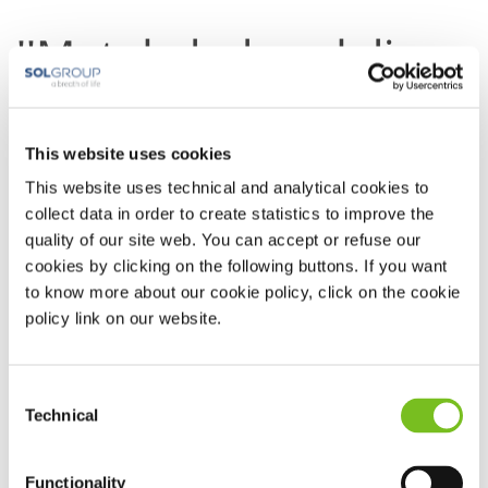
''Met de behandeling
van apneu komen
mensen weer in een
This website uses cookies
opwaartse spiraal.''
This website uses technical and analytical cookies to
collect data in order to create statistics to improve the
quality of our site web. You can accept or refuse our
Ik realiseerde me dat ik jaren vóór de diagnose al
cookies by clicking on the following buttons. If you want
slaapapneu gehad moet hebben. En dat zien we ook
to know more about our cookie policy, click on the cookie
terug in onderzoek. Gemiddeld duurt het 5-8 jaar voordat
policy link on our website.
de diagnose gesteld wordt. Voor 36% zelfs langer dan 8
jaar voordat apneu ontdekt en behandeld wordt. En alle
Consent
mensen die we op ledenvergaderingen en bijeenkomsten
Technical
Selection
spreken, hebben een vergelijkbaar verhaal. Ze kwamen
voor de diagnose in een neerwaartse spiraal. Het ging
Functionality
steeds minder goed, thuis en op het werk. Door hun