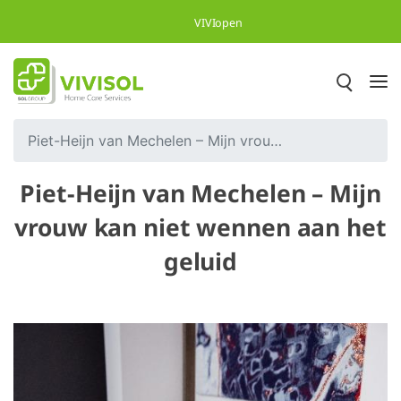
Overslaan en naar hoofdinhoud gaan
VIVIopen
Piet-Heijn van Mechelen – Mijn vrouw kan niet wennen aan het geluid
Piet-Heijn van Mechelen – Mijn
vrouw kan niet wennen aan het
geluid