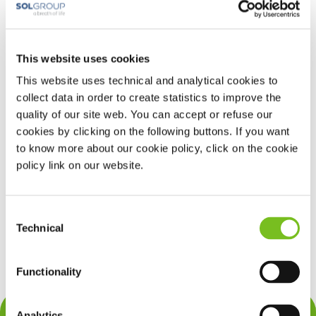
Uitzuigtherapie
PSG
Positietherapie
This website uses cookies
PEP- en fluttertherapie
This website uses technical and analytical cookies to
PAP-therapie
collect data in order to create statistics to improve the
NHFT
quality of our site web. You can accept or refuse our
MRA-therapie
cookies by clicking on the following buttons. If you want
Monitoring
to know more about our cookie policy, click on the cookie
Coughassist
policy link on our website.
Beademing
VIVIacademy (deelnemers)
Consent
VIVIacademy (trainers/sprekers)
Technical
Selection
Functionality
Analytics