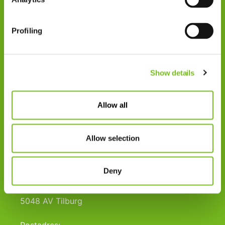
Contact
Privacy
Profiling
Klachten
Cookiegebruik
Show details
Disclaimer
Gedragscode
Allow all
Zorgprofessionals
Disclaimer
Allow selection
Patiënten
Deny
VIVISOL NEDERLAND B.V.
Swaardvenstraat 27
5048 AV Tilburg