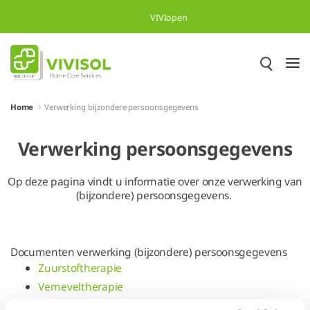
Overslaan en naar hoofdinhoud gaan
VIVIopen
Home
Verwerking bijzondere persoonsgegevens
Verwerking persoonsgegevens
Op deze pagina vindt u informatie over onze verwerking van
(bijzondere) persoonsgegevens.
Documenten verwerking (bijzondere) persoonsgegevens
Zuurstoftherapie
Verneveltherapie
Antibiotica Verneveling