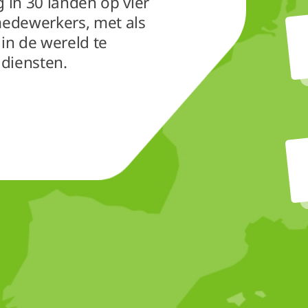
in 30 landen op vier
edewerkers, met als
 in de wereld te
diensten.