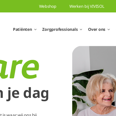
Webshop
Werken bij VIVISOL
Patiënten
Zorgprofessionals
Over ons
n je dag
is waar wij ons bij