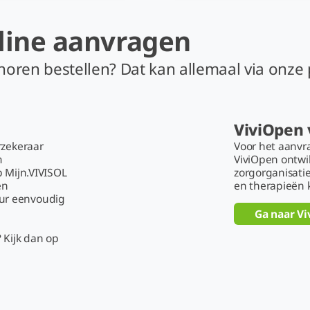
line aanvragen
 toebehoren bestellen? Dat kan a
ViviOpen 
rzekeraar
Voor het aanvr
m
ViviOpen ontw
Op Mijn.VIVISOL
zorgorganisatie
en
en therapieën 
ur eenvoudig
Ga naar V
 Kijk dan op