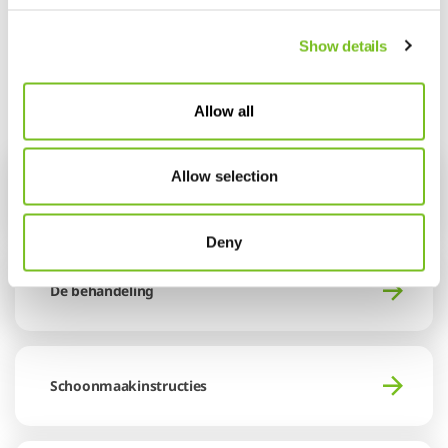
Limburg
Show details
Allow all
Allow selection
De MRA-beugels
Deny
De behandeling
Schoonmaakinstructies