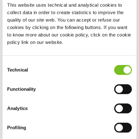
This website uses technical and analytical cookies to
Groningen
collect data in order to create statistics to improve the
quality of our site web. You can accept or refuse our
cookies by clicking on the following buttons. If you want
Friesland
to know more about our cookie policy, click on the cookie
policy link on our website.
Drenthe
Consent
Overijssel
Technical
Selection
Flevoland
Functionality
Gelderland
Analytics
Noord-Brabant
Profiling