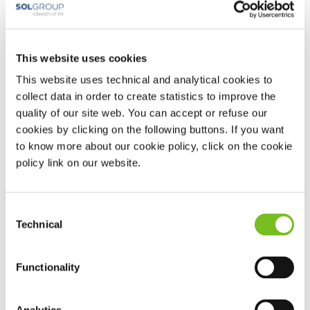
This website uses cookies
This website uses technical and analytical cookies to
collect data in order to create statistics to improve the
quality of our site web. You can accept or refuse our
cookies by clicking on the following buttons. If you want
to know more about our cookie policy, click on the cookie
policy link on our website.
Resmed Narval
Dagelijks
Consent
Spoel uw MRA af met warm water. Gebruik nooit heet
Technical
Selection
water. Dit vervormt uw MRA.
Reinig uw MRA met een zachte tandenborstel en speciale
reinigingspasta. Gebruik geen tandpasta.
Functionality
Spoel uw MRA goed af.
Zorg dat uw MRA droog is voordat u deze opbergt.