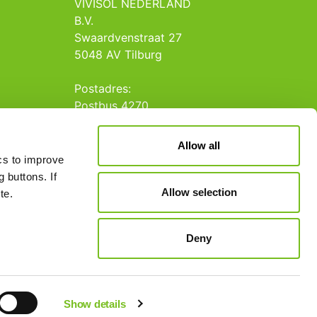
VIVISOL NEDERLAND
B.V.
Swaardvenstraat 27
5048 AV Tilburg
Postadres:
Postbus 4270
5004 JG Tilburg
Allow all
Tel.: +31 013 5231020
ics to improve
E-mail: info@vivisol.nl
 buttons. If
Allow selection
te.
Deny
Show details