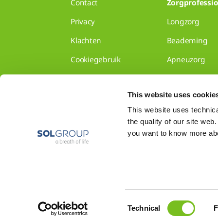
Contact
Zorgprofessio
Privacy
Longzorg
Klachten
Beademing
Cookiegebruik
Apneuzorg
Disclaimer
Longzorg voor 
This website uses cookie
Gedragscode
Disclaimer
This website uses technical
the quality of our site web
Toon alles
you want to know more abou
Consent
Technical
F
Selection