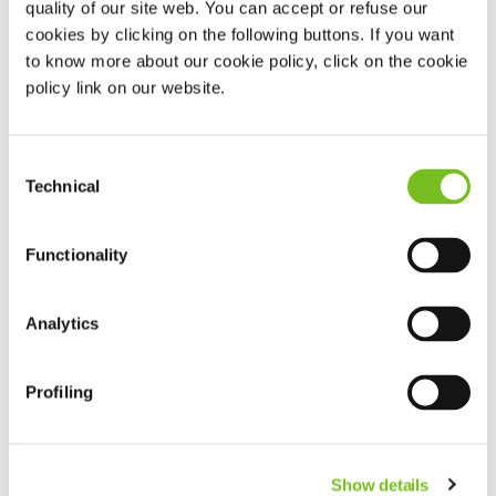
quality of our site web. You can accept or refuse our
Het resultaat?
cookies by clicking on the following buttons. If you want
Betere therapie-uitkomsten:
Patiënten halen meer
to know more about our cookie policy, click on the cookie
rendement uit hun medicatie en ervaren een
policy link on our website.
effectievere slijmverwijdering.
Minder regelwerk voor u:
Wij coördineren de
Consent
gehele levering en instructie van beide systemen.
Technical
Selection
Dit stroomlijnt het zorgtraject en bespaart u
kostbare tijd.
Functionality
Lees meer over verneveltherapie
Analytics
Profiling
Show details