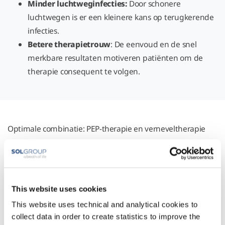
Minder luchtweginfecties:
Door schonere
luchtwegen is er een kleinere kans op terugkerende
infecties.
Betere therapietrouw
: De eenvoud en de snel
merkbare resultaten motiveren patiënten om de
therapie consequent te volgen.
Optimale combinatie: PEP-therapie en verneveltherapie
Bij VIVISOL kiest u voor een partner die meedenkt, ontzorgt en
bijdraagt aan de meest complete en effectieve longzorg voor
uw patiënten. Zo wordt de effectiviteit van PEP-therapie nog
groter wanneer deze wordt gecombineerd met
verneveltherapie. Door de PEP-behandeling zijn de luchtwegen
This website uses cookies
van de patiënt al ruimer en is eventueel slijm losgemaakt. Dit
creëert de ideale situatie voor het toedienen van vernevelde
This website uses technical and analytical cookies to
medicatie. De medicatie kan hierdoor dieper en gerichter de
collect data in order to create statistics to improve the
longen bereiken.