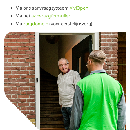
Via ons aanvraagsysteem
ViviOpen
Via het
aanvraagformulier
Via
zorgdomein
(voor eerstelijnszorg)