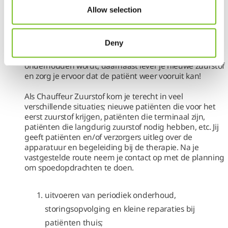
Allow selection
Jij zorgt ervoor dat patiënten met zuurstoftherapie in
hun thuisomgeving kunnen blijven wonen! Dagelijks
vertrek jij vanuit het zuurstof depot in
Waddinxveen
Deny
naar patiënten die behoefte hebben aan zuurstof. Jij
zorgt ervoor dat alle apparatuur geïnstalleerd en
onderhouden wordt, daarnaast lever je nieuwe zuurstof
en zorg je ervoor dat de patiënt weer vooruit kan!
Als Chauffeur Zuurstof kom je terecht in veel
verschillende situaties; nieuwe patiënten die voor het
eerst zuurstof krijgen, patiënten die terminaal zijn,
patiënten die langdurig zuurstof nodig hebben, etc. Jij
geeft patiënten en/of verzorgers uitleg over de
apparatuur en begeleiding bij de therapie. Na je
vastgestelde route neem je contact op met de planning
om spoedopdrachten te doen.
uitvoeren van periodiek onderhoud,
storingsopvolging en kleine reparaties bij
patiënten thuis;