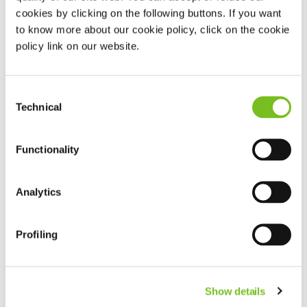
Als u vragen heeft over monitoring kunt u ons op
cookies by clicking on the following buttons. If you want
werkdagen tussen 8:30 en 17:00 bereiken via:
013-
to know more about our cookie policy, click on the cookie
5231022
.
policy link on our website.
Consent
Technical
Selection
Functionality
Analytics
Profiling
Show details