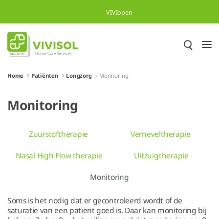
Overslaan en naar hoofdinhoud gaan
VIVIopen
Home
Patiënten
Longzorg
Monitoring
Monitoring
Zuurstoftherapie
Verneveltherapie
Nasal High Flow therapie
Uitzuigtherapie
Monitoring
Soms is het nodig dat er gecontroleerd wordt of de
saturatie van een patiënt goed is. Daar kan monitoring bij