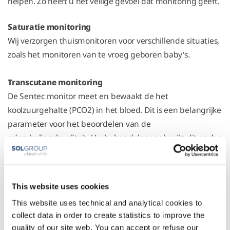
helpen. Zo heeft u het veilige gevoel dat monitoring geeft.
Saturatie monitoring
Wij verzorgen thuismonitoren voor verschillende situaties,
zoals het monitoren van te vroeg geboren baby's.
Transcutane monitoring
De Sentec monitor meet en bewaakt de het
koolzuurgehalte (PCO2) in het bloed. Dit is een belangrijke
parameter voor het beoordelen van de
ademhalingskwaliteit. Uw behandelaar gebruikt dit onder
andere om uw apparatuur in te stellen. Daarnaast wordt
de Sentec monitor ook steeds meer gebruikt tijdens een
slaapregistratie om naast het registreren van apneus ook
This website uses cookies
informatie te krijgen over de kwaliteit van de ademhaling
This website uses technical and analytical cookies to
tijdens de slaap.
collect data in order to create statistics to improve the
quality of our site web. You can accept or refuse our