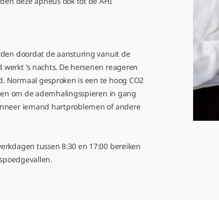
orden deze apneus ook tot de AHI
rden doordat de aansturing vanuit de
 werkt ’s nachts. De hersenen reageren
d. Normaal gesproken is een te hoog CO2
senen om de ademhalingsspieren in gang
wanneer iemand hartproblemen of andere
werkdagen tussen 8:30 en 17:00 bereiken
r spoedgevallen.