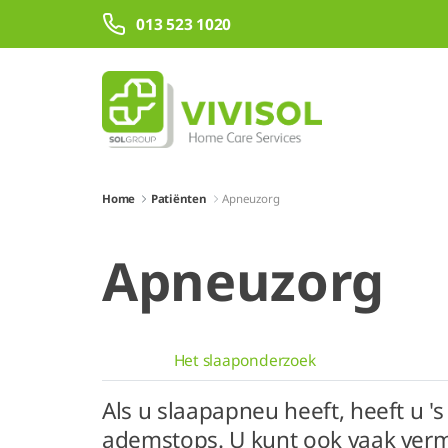
Overslaan en naar hoofdinhoud gaan
013 523 1020
Home
Patiënten
Apneuzorg
Apneuzorg
Het slaaponderzoek
Als u slaapapneu heeft, heeft u '
ademstops. U kunt ook vaak vermo