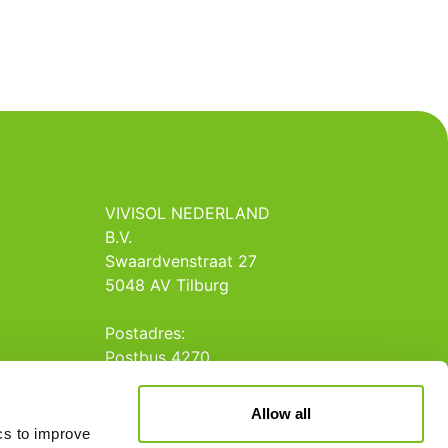
VIVISOL NEDERLAND
B.V.
Swaardvenstraat 27
5048 AV Tilburg
Postadres:
Postbus 4270
5004 JG Tilburg
Allow all
Tel.: +31 013 5231020
ics to improve