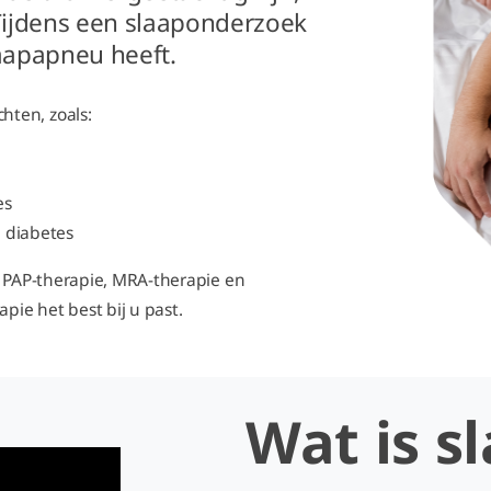
Tijdens een slaaponderzoek
laapapneu heeft.
ten, zoals:
es
 diabetes
: PAP-therapie, MRA-therapie en
pie het best bij u past.
Wat is s