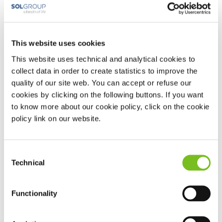
This website uses cookies
This website uses technical and analytical cookies to
collect data in order to create statistics to improve the
Missie
quality of our site web. You can accept or refuse our
cookies by clicking on the following buttons. If you want
Samen zorgen we voor meer leven in de dag van onze
patiënten.
to know more about our cookie policy, click on the cookie
policy link on our website.
VIVISOL Nederland levert medisch ondersteunende producten
en diensten thuis. Dit doen we samen met zorgverzekeraars,
zorginstellingen en zorgprofessionals. Wij zijn betrokken,
deskundig en ondernemend. We hebben een goede
Consent
infrastructuur en een uitgebreid netwerk van toeleveranciers.
Technical
Selection
De VIVISOL Nederland missie is duidelijk: onze patiënten
krijgen meer leven in hun dag met onze medisch
Functionality
ondersteunende dienstverlening aan huis. Samen zorgen
we voor meer leven in de dag van onze patiënten.