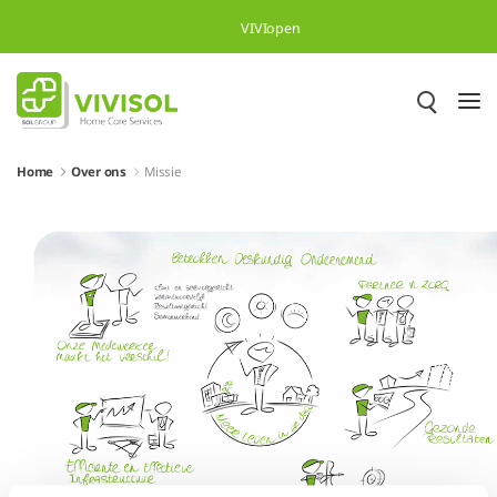
Overslaan en naar hoofdinhoud gaan
VIVIopen
Home
Over ons
Missie