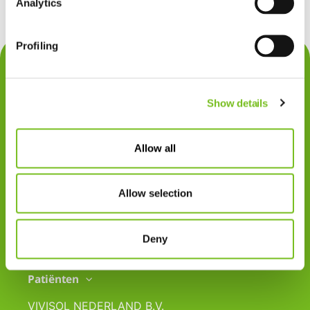
Analytics
Profiling
Contact
Privacy
Show details
Klachten
Cookiegebruik
Allow all
Disclaimer
Allow selection
Gedragscode
Zorgprofessionals
Deny
Disclaimer
Patiënten
VIVISOL NEDERLAND B.V.