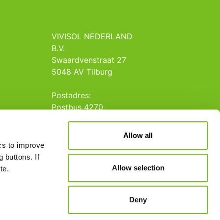
VIVISOL NEDERLAND
B.V.
Swaardvenstraat 27
5048 AV Tilburg
Postadres:
Postbus 4270
5004 JG Tilburg
Allow all
Tel.: +31 013 5231020
ics to improve
E-mail: info@vivisol.nl
 buttons. If
Allow selection
te.
Deny