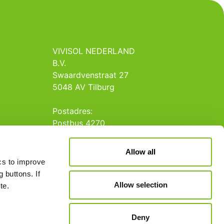
VIVISOL NEDERLAND
B.V.
Swaardvenstraat 27
5048 AV Tilburg
Postadres:
Postbus 4270
5004 JG Tilburg
Allow all
Tel.: +31 013 5231020
ics to improve
E-mail: info@vivisol.nl
 buttons. If
Allow selection
te.
Deny