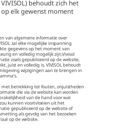
 VIVISOL) behoudt zich het
n op elk gewenst moment
ken van algemene informatie over
IVISOL zal elke mogelijke inspanning
trekte gegevens op het moment van
rig en volledig mogelijk zijn.Vivisol
atie zoals gepubliceerd op de website,
kt, juist en volledig is. VIVISOL behoudt
nisgeving wijzigingen aan te brengen in
ramma’s.
d met betrekking tot fouten, onjuistheden
nformatie die via de website kan worden
sprakelijkheid van de hand voor wat
 zou kunnen voortvloeien uit het
matie gepubliceerd op de website of
esmetting als gevolg van het bezoeken
aal op de website.