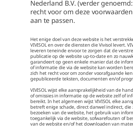
Nederland B.V. (verder genoemd:
recht voor om deze voorwaarde
aan te passen.
Het enige doel van deze website is het verstrek
VIVISOL en over de diensten die Vivisol levert. V
leveren teneinde ervoor te zorgen dat de vers
publicatie op de website up-to-date en zo nauwkeu
garandeert op geen enkele manier dat de inform
of informatie die via de website kan worden berei
zich het recht voor om zonder voorafgaande ken
gepubliceerde teksten, documenten en/of prog
VIVISOL wijst elke aansprakelijkheid van de han
of omissies in informatie op de website zelf of i
bereikt. In het algemeen wijst VIVISOL elke aan
betreft enige schade, direct danwel indirect, die
bezoeken van de website, het gebruik van infor
toegankelijk via de website, sofwarefouten of b
van de website en/of het downloaden van materi