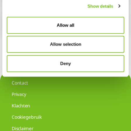
Show details
Het afkoppelen van de apparatuur
Allow all
Allow selection
Deny
Contact
Privacy
Klachten
Cookiegebruik
Disclaimer