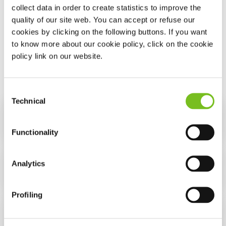
collect data in order to create statistics to improve the
aan.
Tijdens een toiletbezoek kunt u de apparatuur
quality of our site web. You can accept or refuse our
gewoon laten zitten.
cookies by clicking on the following buttons. If you want
to know more about our cookie policy, click on the cookie
policy link on our website.
Consent
Technical
Selection
Gewoon bij u thuis
Functionality
Analytics
Checklist slaaponderzoek
Profiling
Controleer of alles is aangesloten