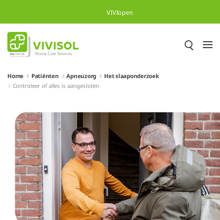
Skip to Main Content
VIVIopen
Home
Patiënten
Apneuzorg
Het slaaponderzoek
Controleer of alles is aangesloten