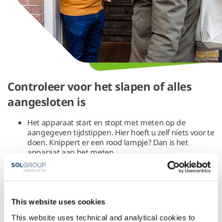
Controleer voor het slapen of alles
aangesloten is
Het apparaat start en stopt met meten op de
aangegeven tijdstippen. Hier hoeft u zelf niets voor te
doen. Knippert er een rood lampje? Dan is het
apparaat aan het meten.
Controleer of het klipje op de vinger nog goed zit en
of de draad nog vastgeplakt zit op de achterkant van
uw hand.
Zit de neusbril los? Plaats deze dan terug in uw neus
en haak de slangetjes achter de oren tot onder de
This website uses cookies
kin.
This website uses technical and analytical cookies to
Houd uw normale slaaptijden en slaapgewoonten