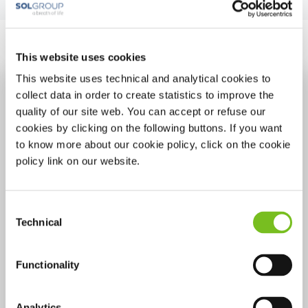
Handige informatie
This website uses cookies
This website uses technical and analytical cookies to
collect data in order to create statistics to improve the
quality of our site web. You can accept or refuse our
cookies by clicking on the following buttons. If you want
to know more about our cookie policy, click on the cookie
policy link on our website.
Consent
Technical
Selection
Functionality
Waar kan ik de urenstand
vinden op mijn
Analytics