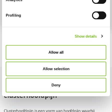
zuurstofconcentrator?
Profiling
Read more
Show details
Allow all
Naar alle artikelen
Allow selection
Leren leven met
Deny
clusterhoofdpijn
Clusterhoofdpijn is een vorm van hoofdpijn waarbij