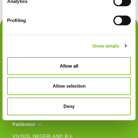
Analytics
Profiling
Contact
Privacy
Show details
Klachten
Cookiegebruik
Allow all
Disclaimer
Allow selection
Gedragscode
Zorgprofessionals
Deny
Disclaimer
Patiënten
VIVISOL NEDERLAND B.V.