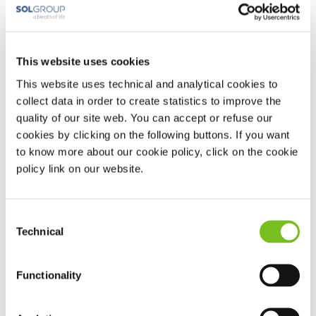
This website uses cookies
This website uses technical and analytical cookies to
collect data in order to create statistics to improve the
Missie
quality of our site web. You can accept or refuse our
cookies by clicking on the following buttons. If you want
Samen zorgen we voor meer leven in de dag van onze
patiënten.
to know more about our cookie policy, click on the cookie
policy link on our website.
VIVISOL Nederland levert medisch ondersteunende producten
en diensten thuis. Dit doen we samen met zorgverzekeraars,
zorginstellingen en zorgprofessionals. Wij zijn betrokken,
deskundig en ondernemend. We hebben een goede
Consent
infrastructuur en een uitgebreid netwerk van toeleveranciers.
Technical
Selection
De VIVISOL Nederland missie is duidelijk: onze patiënten
krijgen meer leven in hun dag met onze medisch
Functionality
ondersteunende dienstverlening aan huis. Samen zorgen
we voor meer leven in de dag van onze patiënten.