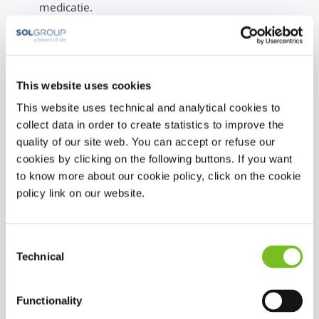
medicatie.
Controle na twee weken
We kijken hoe de therapie gaat en sturen waar
nodig bij.
Thuisbezoek na één jaar
This website uses cookies
Tijdens de jaarcontrole kijken we het apparaat na en
This website uses technical and analytical cookies to
voorzien we u van nieuwe materialen.
collect data in order to create statistics to improve the
Heeft u een vraag? Onze specialisten helpen u
quality of our site web. You can accept or refuse our
cookies by clicking on the following buttons. If you want
graag.
to know more about our cookie policy, click on the cookie
U kunt ons op werkdagen tussen 8:30 en 17:00
policy link on our website.
bereiken via:
013-5231022
. In geval van nood zijn wij
ook buiten deze tijden telefonische bereikbaar.
Bekijk ook de
handige instructievideo's
over
Consent
verneveling
Technical
Selection
Functionality