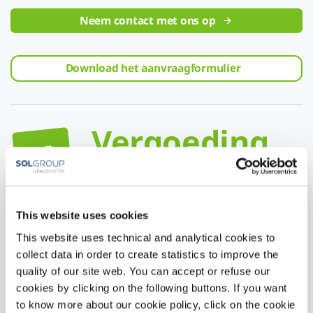
Neem contact met ons op
Download het aanvraagformulier
Vergoeding
Voor nHFT is een medische
motivatie noodzakelijk.
This website uses cookies
This website uses technical and analytical cookies to
collect data in order to create statistics to improve the
quality of our site web. You can accept or refuse our
Wat is nasal High Flow Therapie?
cookies by clicking on the following buttons. If you want
to know more about our cookie policy, click on the cookie