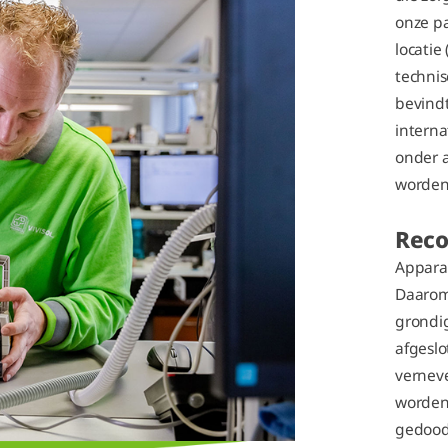
onze pa
locatie 
technis
bevindt
interna
onder 
worden
Reco
Apparat
Daarom 
grondi
afgeslo
verneve
worden 
gedood