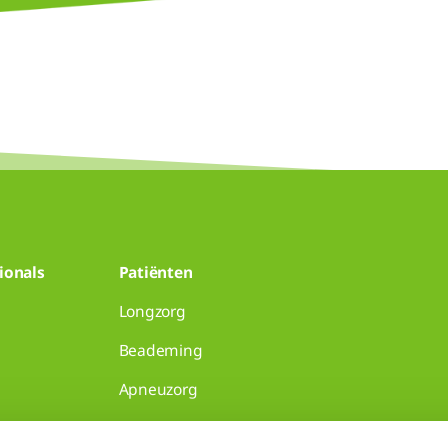
ionals
Patiënten
Longzorg
Beademing
Apneuzorg
senpraktijken