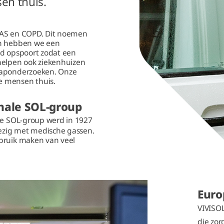
en thuis.
SAS en COPD. Dit noemen
en hebben we een
jd opspoort zodat een
elpen ook ziekenhuizen
aaponderzoeken. Onze
e mensen thuis.
onale SOL-group
De SOL-group werd in 1927
bezig met medische gassen.
bruik maken van veel
Euro
VIVISOL
die zor