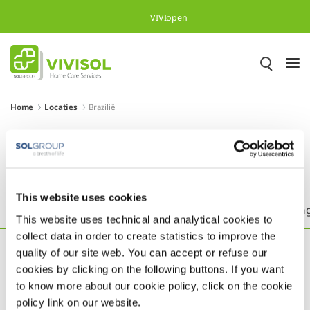
Overslaan en naar hoofdinhoud gaan
VIVIopen
Home
Locaties
Brazilië
Meer dan 500.000 tevreden
patiënten in heel Europa
This website uses cookies
Headquarters
België
Brazilië
Duitsland
En
This website uses technical and analytical cookies to
collect data in order to create statistics to improve the
quality of our site web. You can accept or refuse our
cookies by clicking on the following buttons. If you want
to know more about our cookie policy, click on the cookie
policy link on our website.