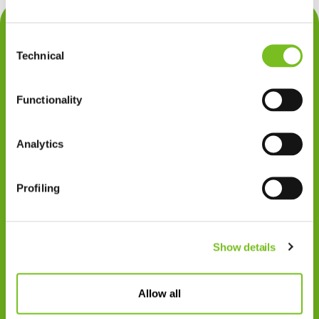
Contact
Consent
Privacy
Technical
Selection
Klachten
Functionality
Cookiegebruik
Disclaimer
Analytics
Gedragscode
Profiling
Zorgprofessionals
Disclaimer
Show details
Patiënten
VIVISOL NEDERLAND B.V.
Allow all
Swaardvenstraat 27
5048 AV Tilburg