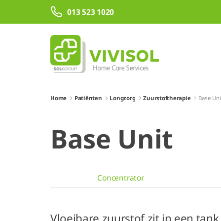
Overslaan en naar hoofdinhoud gaan
013 523 1020
Home
Patiënten
Longzorg
Zuurstoftherapie
Base Uni
Base Unit
Concentrator
Vloeibare zuurstof zit in een tank