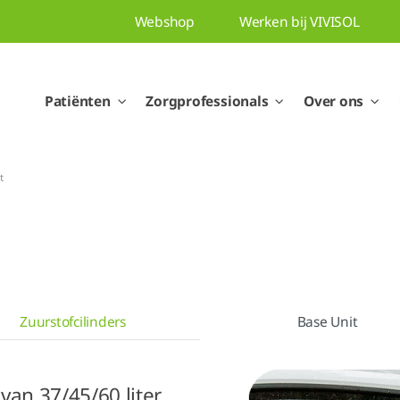
Webshop
Werken bij VIVISOL
Patiënten
Zorgprofessionals
Over ons
t
Zuurstofcilinders
Base Unit
 van 37/45/60 liter