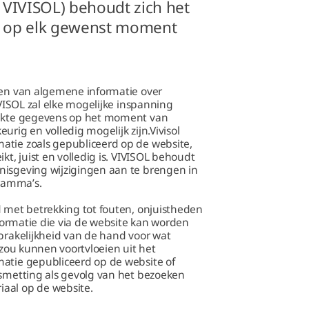
 VIVISOL) behoudt zich het
n op elk gewenst moment
ken van algemene informatie over
IVISOL zal elke mogelijke inspanning
trekte gegevens op het moment van
rig en volledig mogelijk zijn.Vivisol
atie zoals gepubliceerd op de website,
kt, juist en volledig is. VIVISOL behoudt
nisgeving wijzigingen aan te brengen in
ramma’s.
d met betrekking tot fouten, onjuistheden
nformatie die via de website kan worden
sprakelijkheid van de hand voor wat
 zou kunnen voortvloeien uit het
matie gepubliceerd op de website of
esmetting als gevolg van het bezoeken
aal op de website.