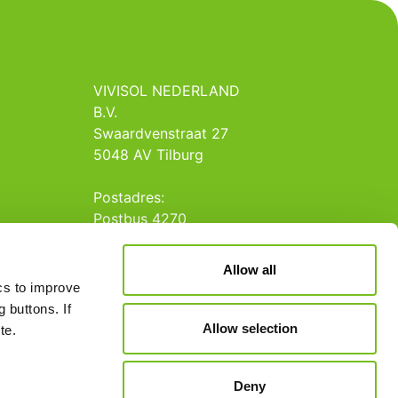
VIVISOL NEDERLAND
B.V.
Swaardvenstraat 27
5048 AV Tilburg
Postadres:
Postbus 4270
5004 JG Tilburg
Allow all
Tel.: +31 013 5231020
ics to improve
E-mail: info@vivisol.nl
 buttons. If
Allow selection
te.
Deny