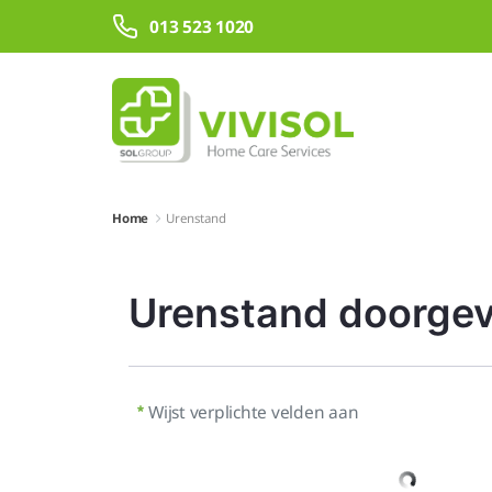
Overslaan en naar hoofdinhoud gaan
013 523 1020
Home
Urenstand
Urenstand doorge
Wijst verplichte velden aan