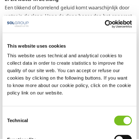
Een tikkend of borrelend geluid komt waarschijnlijk door
water in de slang. Hang de slang hoger dan het apparaat
(bijvoorbeeld met een slanghouder). Op deze manier
loopt condens (vocht) terug de bevochtiger in.
This website uses cookies
Het masker is niet goed afgesteld
This website uses technical and analytical cookies to
Controleer of u het masker goed hebt
afgesteld
.
collect data in order to create statistics to improve the
quality of our site web. You can accept or refuse our
Het masker lekt
cookies by clicking on the following buttons. If you want
Als u uw masker niet goed schoonmaakt, kan een masker
to know more about our cookie policy, click on the cookie
lekken.
policy link on our website.
Maak het masker daarom iedere dag schoon.
Consent
Er vormt condens (vocht) in het masker
Technical
Selection
Het maskerventiel kan dan gaan fluiten.
Hier
leest u wat
u moet doen.