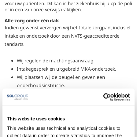
voor uw patiënten. Dit kan in het ziekenhuis bij u op de poli
of in een van onze verwijspraktijken.
Alle zorg onder één dak
Indien gewenst verzorgen wij het totale zorgpad, inclusief
intake en onderzoek door een NVTS-geaccrediteerde
tandarts.
Wij regelen de machtingsaanvraag.
Intakegesprek en uitgebreid MKA-onderzoek.
Wij plaatsen wij de beugel en geven een
onderhoudsinstructie.
De patiënt komt 4 en 12 weken na plaatsing terug
voor controle.
Tijdens deze afspraken begeleiden wij de patiënt en
This website uses cookies
stellen de beugel waar nodig af. Wij brengen u als
This website uses technical and analytical cookies to
verwijzer op de hoogte van het verloop van de
collect data in order to create statistics to improve the