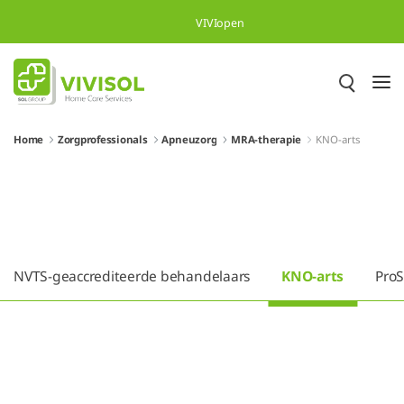
Overslaan en naar hoofdinhoud gaan
VIVIopen
Home
Zorgprofessionals
Apneuzorg
MRA-therapie
KNO-arts
NVTS-geaccrediteerde behandelaars
KNO-arts
Pro